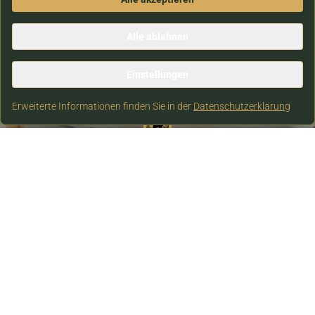
Alle ablehnen
Einstellungen
Erweiterte Informationen finden Sie in der
Datenschutzerklärung
Garantiert besonders
Sie sind nur wenige Klicks von einer
traumhaften Hochzeitsfeier entfernt. Füllen
Sie jetzt das Formular aus und wir melden
uns bei Ihnen.